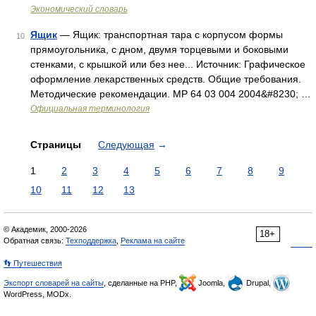
Экономический словарь
Ящик
— Ящик: транспортная тара с корпусом формы
10
прямоугольника, с дном, двумя торцевыми и боковыми
стенками, с крышкой или без нее... Источник: Графическое
оформление лекарственных средств. Общие требования.
Методические рекомендации. МР 64 03 004 2004&#8230; …
Официальная терминология
Страницы
Следующая
→
1
2
3
4
5
6
7
8
9
10
11
12
13
© Академик, 2000-2026
18+
Обратная связь:
Техподдержка
,
Реклама на сайте
👣 Путешествия
Экспорт словарей на сайты
, сделанные на PHP,
Joomla,
Drupal,
WordPress, MODx.