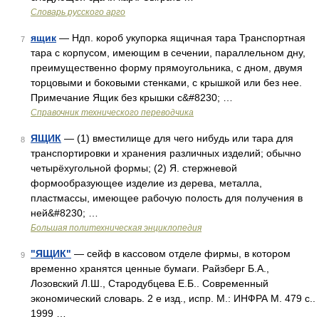
Словарь русского арго
ящик
— Ндп. короб укупорка ящичная тара Транспортная
7
тара с корпусом, имеющим в сечении, параллельном дну,
преимущественно форму прямоугольника, с дном, двумя
торцовыми и боковыми стенками, с крышкой или без нее.
Примечание Ящик без крышки с&#8230; …
Справочник технического переводчика
ЯЩИК
— (1) вместилище для чего нибудь или тара для
8
транспортировки и хранения различных изделий; обычно
четырёхугольной формы; (2) Я. стержневой
формообразующее изделие из дерева, металла,
пластмассы, имеющее рабочую полость для получения в
ней&#8230; …
Большая политехническая энциклопедия
"ЯЩИК"
— сейф в кассовом отделе фирмы, в котором
9
временно хранятся ценные бумаги. Райзберг Б.А.,
Лозовский Л.Ш., Стародубцева Е.Б.. Современный
экономический словарь. 2 е изд., испр. М.: ИНФРА М. 479 с..
1999 …