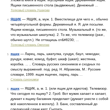
Уложить книги в ящик. Мусорный ящик. Деревянный ящик.
Ящики письменного стола (выдвижные). Денежный …
Толковый словарь Ушакова
ЯЩИК
— ЯЩИК, а, муж. 1. Вместилище для чего н., обычно
4
четырёхугольной формы. Деревянный я. Я. для посылки.
Ящики комода, письменного стола. Музыкальный я. (то же,
что музыкальная шкатулка). 2. То же, что телевизор (разг.,
обычно шутл.). Не оттащишь от&#8230; …
Толковый словарь Ожегова
ящик
— Ларец, ларь, шкатулка, сундук, баул, чемодан;
5
рундук, ковчег, комод, буфет, шкаф (шкап); жестянка,
коробка. ... .. Словарь русских синонимов и сходных по
смыслу выражений. под. ред. Н. Абрамова, М.: Русские
словари, 1999. ящик ящичек, ларец, ларь …
Словарь синонимов
ящик
— ЯЩИК, а, м. 1. (или ящик для идиотов). Телевизор.
6
Что сегодня по ящику? 2. Гроб. Вот мужик хапает и хапает,
думает к ящику багажник приделает (думает унести с собой
всё накопленное в могилу). 3. Банк, составленный до
следующей сдачи карт. Сыграть …