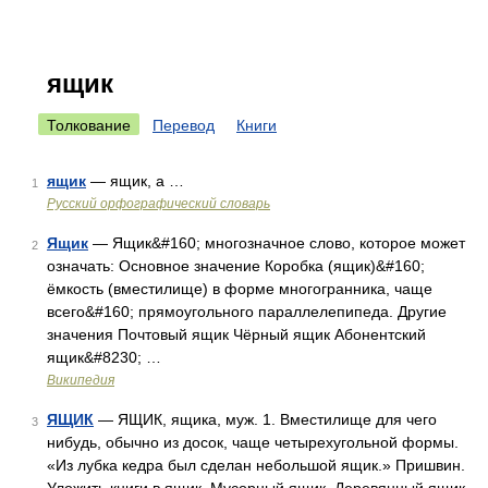
ящик
Толкование
Перевод
Книги
ящик
— ящик, а …
1
Русский орфографический словарь
Ящик
— Ящик&#160; многозначное слово, которое может
2
означать: Основное значение Коробка (ящик)&#160;
ёмкость (вместилище) в форме многогранника, чаще
всего&#160; прямоугольного параллелепипеда. Другие
значения Почтовый ящик Чёрный ящик Абонентский
ящик&#8230; …
Википедия
ЯЩИК
— ЯЩИК, ящика, муж. 1. Вместилище для чего
3
нибудь, обычно из досок, чаще четырехугольной формы.
«Из лубка кедра был сделан небольшой ящик.» Пришвин.